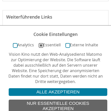
Weiterführende Links
Webseite des Verleihs zum Film
Cookie Einstellungen
Szenenanalyse der New York Times
Analytics
Essentiell
Externe Inhalte
Vision Kino nutzt den Web-Analysedienst Matomo
Autor*in: Reinhard Kleber , 21.12.2017 , letzte
zur Optimierung der Website. Die Software läuft
Aktualisierung: 17.05.2018
dabei ausschließlich auf den Servern unserer
Website. Eine Speicherung der anonymisierten
Daten findet nur dort statt, Daten werden nicht an
Dritte weitergegeben.
ALLE AKZEPTIEREN
© 2026 Vision Kino
IMPRESSUM
NUR ESSENTIELLE COOKIES
AKZEPTIEREN
SITEMAP