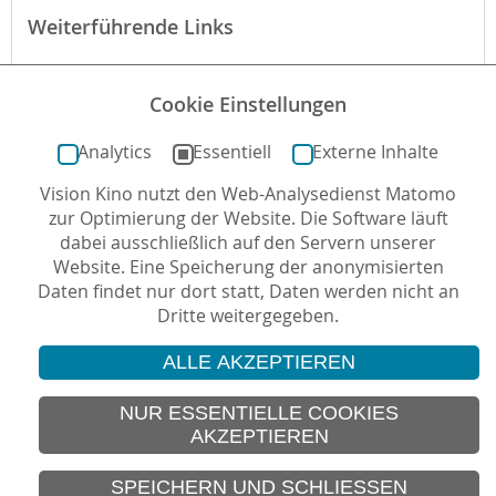
Weiterführende Links
Webseite des Films
Cookie Einstellungen
Der Film bei filmportal.de
Analytics
Essentiell
Externe Inhalte
Vision Kino nutzt den Web-Analysedienst Matomo
Autor*in: Sabine Kögel-Popp , 02.09.2020 , letzte
zur Optimierung der Website. Die Software läuft
Aktualisierung: 28.09.2020
dabei ausschließlich auf den Servern unserer
Website. Eine Speicherung der anonymisierten
Daten findet nur dort statt, Daten werden nicht an
Dritte weitergegeben.
ALLE AKZEPTIEREN
© 2026 Vision Kino
IMPRESSUM
NUR ESSENTIELLE COOKIES
AKZEPTIEREN
SITEMAP
DATENSCHUTZ
SPEICHERN UND SCHLIESSEN