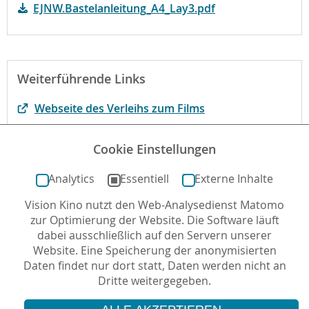
EJNW.Bastelanleitung_A4_Lay3.pdf
Weiterführende Links
Webseite des Verleihs zum Films
Begründung der fbw
Cookie Einstellungen
Der Film bei kinofenster.de
Analytics
Essentiell
Externe Inhalte
Vision Kino nutzt den Web-Analysedienst Matomo
Autor*in: Reinhard Kleber , 03.11.2021 , letzte
zur Optimierung der Website. Die Software läuft
Aktualisierung: 24.11.2021
dabei ausschließlich auf den Servern unserer
Website. Eine Speicherung der anonymisierten
Daten findet nur dort statt, Daten werden nicht an
Dritte weitergegeben.