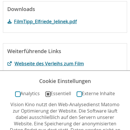
Downloads
FilmTipp_Elfriede_Jelinek.pdf
Weiterführende Links
Webseite des Verleihs zum Film
Webseite von Elfriede Jelinek
Cookie Einstellungen
Der Film bei filmportal.de
Analytics
Essentiell
Externe Inhalte
Vision Kino nutzt den Web-Analysedienst Matomo
Autor*in: Reinhard Middel , 28.10.2022 , letzte
zur Optimierung der Website. Die Software läuft
Aktualisierung: 15.05.2023
dabei ausschließlich auf den Servern unserer
Website. Eine Speicherung der anonymisierten