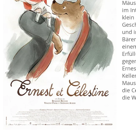
Mäuse
im In
klein
Gesch
und i
Bären
einem
Erfül
gegen
Ernes
Kelle
Maus.
die C
die W