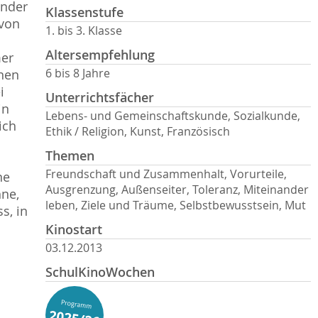
inder
Klassenstufe
 von
1. bis 3. Klasse
Altersempfehlung
mer
6 bis 8 Jahre
inen
i
Unterrichtsfächer
in
Lebens- und Gemeinschaftskunde, Sozialkunde,
ich
Ethik / Religion, Kunst, Französisch
Themen
Freundschaft und Zusammenhalt, Vorurteile,
ne
Ausgrenzung, Außenseiter, Toleranz, Miteinander
hne,
leben, Ziele und Träume, Selbstbewusstsein, Mut
s, in
Kinostart
03.12.2013
SchulKinoWochen