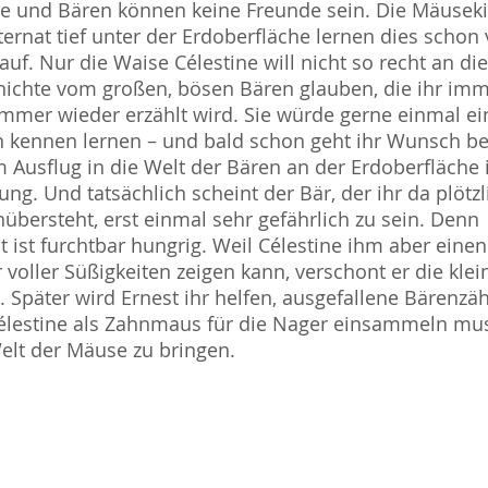
 und Bären können keine Freunde sein. Die Mäusek
ternat tief unter der Erdoberfläche lernen dies schon
 auf. Nur die Waise Célestine will nicht so recht an die
ichte vom großen, bösen Bären glauben, die ihr im
mmer wieder erzählt wird. Sie würde gerne einmal e
 kennen lernen – und bald schon geht ihr Wunsch be
 Ausflug in die Welt der Bären an der Erdoberfläche 
lung. Und tatsächlich scheint der Bär, der ihr da plötzl
übersteht, erst einmal sehr gefährlich zu sein. Denn
t ist furchtbar hungrig. Weil Célestine ihm aber einen
r voller Süßigkeiten zeigen kann, verschont er die klei
 Später wird Ernest ihr helfen, ausgefallene Bärenzä
élestine als Zahnmaus für die Nager einsammeln mus
elt der Mäuse zu bringen.