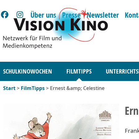
Über uns
Presse
Newsletter
Kont
SCHULKINOWOCHEN
FILMTIPPS
UNTERRICHTS
Start
>
FilmTipps
> Ernest &amp; Celestine
Ern
Fran