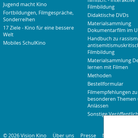
Jugend macht Kino
Filmbildung
Fortbildungen, Filmgespräche,
Didaktische DVDs
Sonderreihen
Materialsammlung
17 Ziele - Kino für eine bessere
Dokumentarfilm im U
Welt
Handbuch zu rassism
Mobiles SchulKino
antisemitismuskritisc
Filmbildung
Materialsammlung D
lernen mit Filmen
Methoden
Bestellformular
Filmempfehlungen zu
besonderen Themen
Anlässen
Sonstige Veröffentli
© 2026 Vision Kino
Über uns
Presse
Newsletter
K