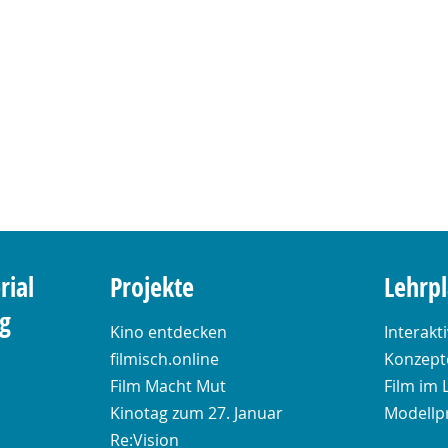
rial
Projekte
Lehrp
ng
Kino entdecken
Interakt
filmisch.online
Konzepte
Film Macht Mut
Film im 
Kinotag zum 27. Januar
Modellp
Re:Vision