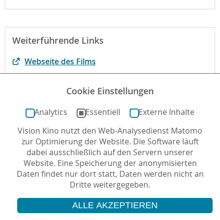
Weiterführende Links
Webseite des Films
Begründung der fbw
Cookie Einstellungen
Begründung der fbw-Jugend-Filmjury
Analytics
Essentiell
Externe Inhalte
Vision Kino nutzt den Web-Analysedienst Matomo
Autor*in: Sabine Kögel-Popp , 19.11.2014 , letzte
zur Optimierung der Website. Die Software läuft
Aktualisierung: 07.09.2021
dabei ausschließlich auf den Servern unserer
Website. Eine Speicherung der anonymisierten
Daten findet nur dort statt, Daten werden nicht an
Dritte weitergegeben.
ALLE AKZEPTIEREN
© 2026 Vision Kino