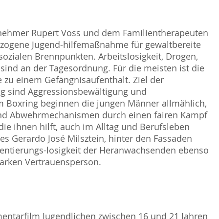
nehmer Rupert Voss und dem Familientherapeuten
bezogene Jugend-hilfemaßnahme für gewaltbereite
ozialen Brennpunkten. Arbeitslosigkeit, Drogen,
sind an der Tagesordnung. Für die meisten ist die
e zu einem Gefängnisaufenthalt. Ziel der
g sind Aggressionsbewältigung und
Im Boxring beginnen die jungen Männer allmählich,
 und Abwehrmechanismen durch einen fairen Kampf
die ihnen hilft, auch im Alltag und Berufsleben
 es Gerardo José Milsztein, hinter den Fassaden
Orientierungs-losigkeit der Heranwachsenden ebenso
tarken Vertrauensperson.
umentarfilm Jugendlichen zwischen 16 und 21 Jahren