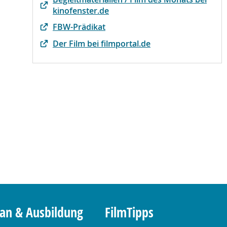
kinofenster.de
FBW-Prädikat
Der Film bei filmportal.de
lan & Ausbildung
FilmTipps