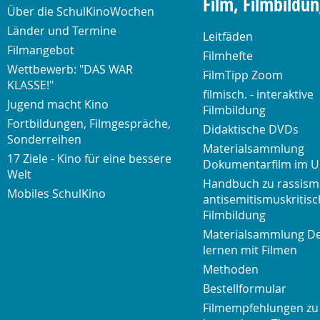
Film, Filmbildu
Über die SchulKinoWochen
Länder und Termine
Leitfäden
Filmangebot
Filmhefte
Wettbewerb: "DAS WAR
FilmTipp Zoom
KLASSE!"
filmisch. - interaktive
Jugend macht Kino
Filmbildung
Fortbildungen, Filmgespräche,
Didaktische DVDs
Sonderreihen
Materialsammlung
17 Ziele - Kino für eine bessere
Dokumentarfilm im U
Welt
Handbuch zu rassism
Mobiles SchulKino
antisemitismuskritisc
Filmbildung
Materialsammlung D
lernen mit Filmen
Methoden
Bestellformular
Filmempfehlungen zu