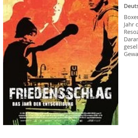
Deut
Boxen
Jahr 
Resoz
Daran
gesel
Gewal