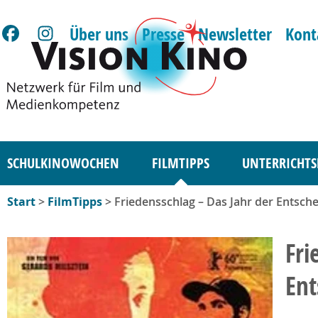
Über uns
Presse
Newsletter
Kont
SCHULKINOWOCHEN
FILMTIPPS
UNTERRICHTS
Start
>
FilmTipps
> Friedensschlag – Das Jahr der Entsch
Fri
Ent