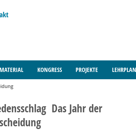
akt
MATERIAL
KONGRESS
PROJEKTE
LEHRPLAN
eidung
edensschlag  Das Jahr der
scheidung