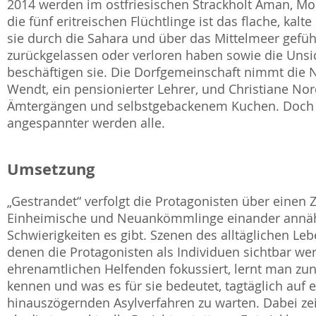
2014 werden im ostfriesischen Strackholt Aman, M
die fünf eritreischen Flüchtlinge ist das flache, ka
sie durch die Sahara und über das Mittelmeer gefüh
zurückgelassen oder verloren haben sowie die Unsic
beschäftigen sie. Die Dorfgemeinschaft nimmt di
Wendt, ein pensionierter Lehrer, und Christiane Nord
Ämtergängen und selbstgebackenem Kuchen. Doch je 
angespannter werden alle.
Umsetzung
„Gestrandet“ verfolgt die Protagonisten über einen Z
Einheimische und Neuankömmlinge einander annähe
Schwierigkeiten es gibt. Szenen des alltäglichen Le
denen die Protagonisten als Individuen sichtbar we
ehrenamtlichen Helfenden fokussiert, lernt man zu
kennen und was es für sie bedeutet, tagtäglich auf 
hinauszögernden Asylverfahren zu warten. Dabei zei