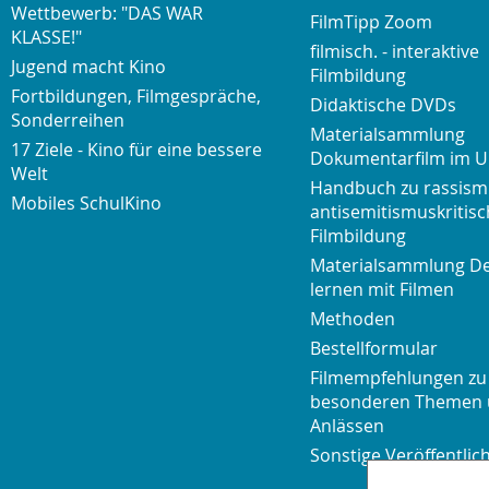
Wettbewerb: "DAS WAR
FilmTipp Zoom
KLASSE!"
filmisch. - interaktive
Jugend macht Kino
Filmbildung
Fortbildungen, Filmgespräche,
Didaktische DVDs
Sonderreihen
Materialsammlung
17 Ziele - Kino für eine bessere
Dokumentarfilm im U
Welt
Handbuch zu rassism
Mobiles SchulKino
antisemitismuskritisc
Filmbildung
Materialsammlung D
lernen mit Filmen
Methoden
Bestellformular
Filmempfehlungen zu
besonderen Themen
Anlässen
Sonstige Veröffentli