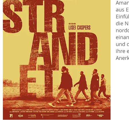
Aman,
aus E
Einfü
die N
nord
einan
und d
ihre 
Anerk