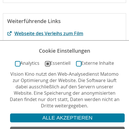
Weiterführende Links
Webseite des Verleihs zum Film
Der Film bei filmportal.de
Cookie Einstellungen
Pressecodes des Deutschen Presserats
Analytics
Essentiell
Externe Inhalte
Vision Kino nutzt den Web-Analysedienst Matomo
Autor*in: Ílyas Ínevi , 28.04.2025 , letzte Aktualisierung:
zur Optimierung der Website. Die Software läuft
14.07.2025
dabei ausschließlich auf den Servern unserer
Website. Eine Speicherung der anonymisierten
Daten findet nur dort statt, Daten werden nicht an
Dritte weitergegeben.
ALLE AKZEPTIEREN
© 2026 Vision Kino