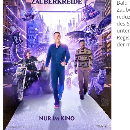
Bald 
Zaube
reduz
des S
unter
Regis
der m