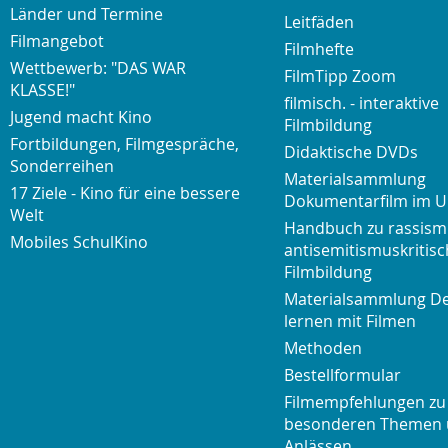
Länder und Termine
Leitfäden
Filmangebot
Filmhefte
Wettbewerb: "DAS WAR
FilmTipp Zoom
KLASSE!"
filmisch. - interaktive
Jugend macht Kino
Filmbildung
Fortbildungen, Filmgespräche,
Didaktische DVDs
Sonderreihen
Materialsammlung
17 Ziele - Kino für eine bessere
Dokumentarfilm im U
Welt
Handbuch zu rassism
Mobiles SchulKino
antisemitismuskritisc
Filmbildung
Materialsammlung D
lernen mit Filmen
Methoden
Bestellformular
Filmempfehlungen zu
besonderen Themen
Anlässen