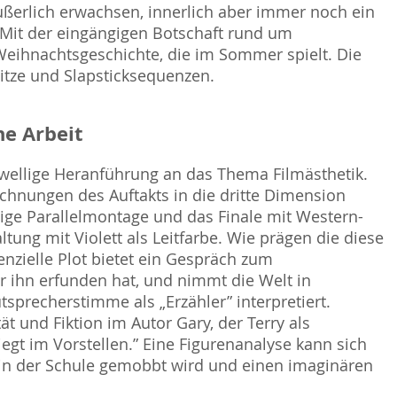
äußerlich erwachsen, innerlich aber immer noch ein
. Mit der eingängigen Botschaft rund um
e Weihnachtsgeschichte, die im Sommer spielt. Die
witze und Slapsticksequenzen.
e Arbeit
wellige Heranführung an das Thema Filmästhetik.
chnungen des Auftakts in die dritte Dimension
ilige Parallelmontage und das Finale mit Western-
ltung mit Violett als Leitfarbe. Wie prägen die diese
nzielle Plot bietet ein Gespräch zum
r ihn erfunden hat, und nimmt die Welt in
utsprecherstimme als „Erzähler” interpretiert.
t und Fiktion im Autor Gary, der Terry als
 liegt im Vorstellen.” Eine Figurenanalyse kann sich
, in der Schule gemobbt wird und einen imaginären