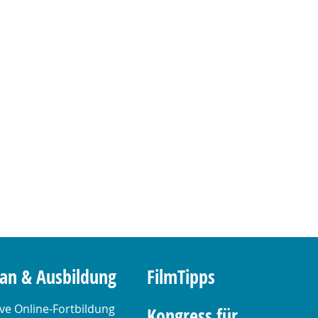
lan & Ausbildung
FilmTipps
ive Online-Fortbildung
Kongress für