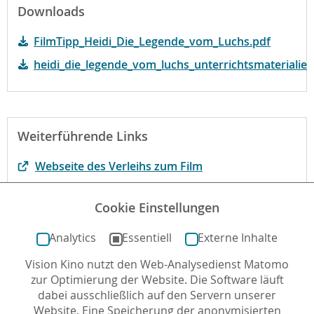
Downloads
FilmTipp_Heidi_Die_Legende_vom_Luchs.pdf
heidi_die_legende_vom_luchs_unterrichtsmaterialien
Weiterführende Links
Webseite des Verleihs zum Film
Der Film bei filmportal.de
Cookie Einstellungen
Begründung der fbw-Jugend Filmjury
Analytics
Essentiell
Externe Inhalte
Vision Kino nutzt den Web-Analysedienst Matomo
Autor*in: Sabine Kögel-Popp , 02.06.2025 , letzte
zur Optimierung der Website. Die Software läuft
Aktualisierung: 04.08.2025
dabei ausschließlich auf den Servern unserer
Website. Eine Speicherung der anonymisierten