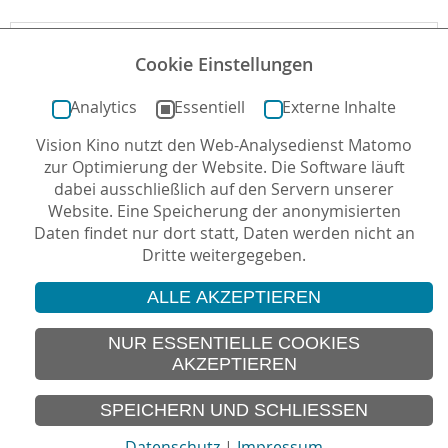
Downloads
Cookie Einstellungen
Filmheft_Honig-im-Kopf.pdf
Analytics
Essentiell
Externe Inhalte
Vision Kino nutzt den Web-Analysedienst Matomo
zur Optimierung der Website. Die Software läuft
letzte Aktualisierung: 14.05.2024
dabei ausschließlich auf den Servern unserer
Website. Eine Speicherung der anonymisierten
Daten findet nur dort statt, Daten werden nicht an
Dritte weitergegeben.
ALLE AKZEPTIEREN
© 2026 Vision Kino
IMPRESSUM
NUR ESSENTIELLE COOKIES
AKZEPTIEREN
SITEMAP
DATENSCHUTZ
SPEICHERN UND SCHLIESSEN
Datenschutz
|
Impressum