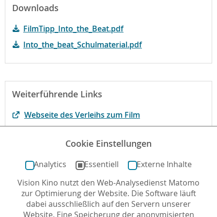
Downloads
FilmTipp_Into_the_Beat.pdf
Into_the_beat_Schulmaterial.pdf
Weiterführende Links
Webseite des Verleihs zum Film
Der Film bei filmportal.de
Cookie Einstellungen
Begründung der fbw-Jugend-Filmjury
Analytics
Essentiell
Externe Inhalte
Vision Kino nutzt den Web-Analysedienst Matomo
Autor*in: Reinhard Kleber , 25.06.2020 , letzte
zur Optimierung der Website. Die Software läuft
Aktualisierung: 06.11.2023
dabei ausschließlich auf den Servern unserer
Website. Eine Speicherung der anonymisierten