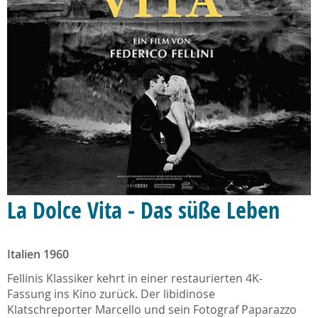
La Dolce Vita - Das süße Leben
Italien 1960
Fellinis Klassiker kehrt in einer restaurierten 4K-
Fassung ins Kino zurück. Der libidinöse
Klatschreporter Marcello und sein Fotograf Paparazzo