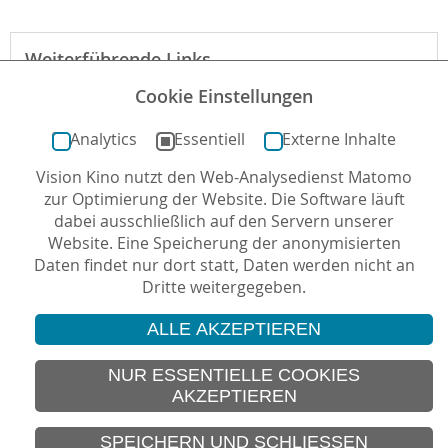
Weiterführende Links
Cookie Einstellungen
Webseite des Verleihs zum Film“
Analytics
Essentiell
Externe Inhalte
Vision Kino nutzt den Web-Analysedienst Matomo
Autor*in: Jan-Philipp Kohlmann , 05.07.2022 , letzte
zur Optimierung der Website. Die Software läuft
Aktualisierung: 06.07.2022
dabei ausschließlich auf den Servern unserer
Website. Eine Speicherung der anonymisierten
Daten findet nur dort statt, Daten werden nicht an
Dritte weitergegeben.
ALLE AKZEPTIEREN
© 2026 Vision Kino
IMPRESSUM
NUR ESSENTIELLE COOKIES
AKZEPTIEREN
SITEMAP
DATENSCHUTZ
SPEICHERN UND SCHLIESSEN