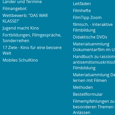
Länder und Termine
Leitfäden
Filmangebot
Filmhefte
Wettbewerb: "DAS WAR
FilmTipp Zoom
KLASSE!"
filmisch. - interaktive
Jugend macht Kino
Filmbildung
Fortbildungen, Filmgespräche,
Didaktische DVDs
Sonderreihen
Materialsammlung
17 Ziele - Kino für eine bessere
Dokumentarfilm im U
Welt
Handbuch zu rassism
Mobiles SchulKino
antisemitismuskritisc
Filmbildung
Materialsammlung D
lernen mit Filmen
Methoden
Bestellformular
Filmempfehlungen zu
besonderen Themen
Anlässen