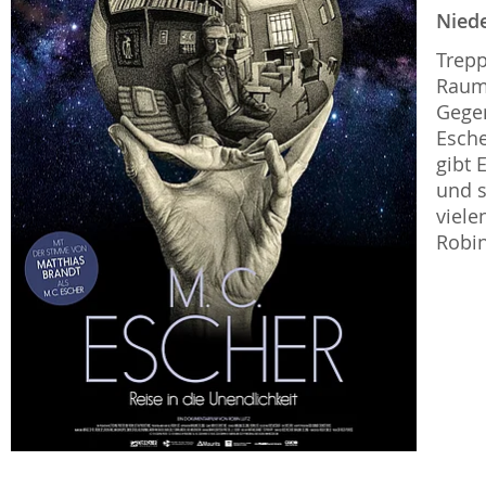
Nied
Trepp
Raum
Gegen
Esche
gibt 
und s
viele
Robin