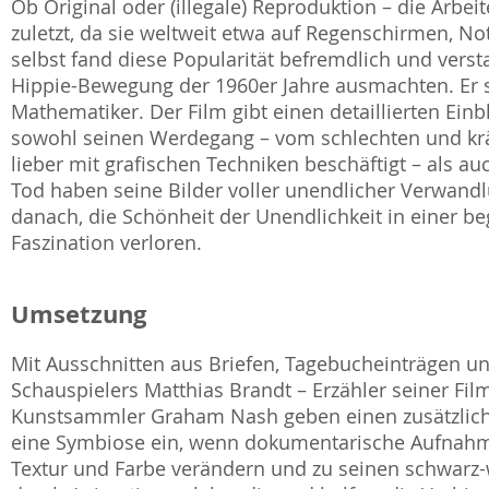
Ob Original oder (illegale) Reproduktion – die Arbei
zuletzt, da sie weltweit etwa auf Regenschirmen, N
selbst fand diese Popularität befremdlich und versta
Hippie-Bewegung der 1960er Jahre ausmachten. Er sa
Mathematiker. Der Film gibt einen detaillierten Ein
sowohl seinen Werdegang – vom schlechten und kränk
lieber mit grafischen Techniken beschäftigt – als a
Tod haben seine Bilder voller unendlicher Verwan
danach, die Schönheit der Unendlichkeit in einer beg
Faszination verloren.
Umsetzung
Mit Ausschnitten aus Briefen, Tagebucheinträgen un
Schauspielers Matthias Brandt – Erzähler seiner Fi
Kunstsammler Graham Nash geben einen zusätzliche
eine Symbiose ein, wenn dokumentarische Aufnahme
Textur und Farbe verändern und zu seinen schwarz