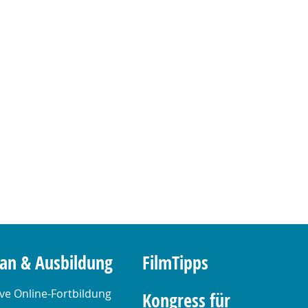
lan & Ausbildung
FilmTipps
ive Online-Fortbildung
Kongress für