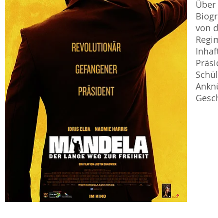
Über 
Biogr
von d
Regim
Inhaf
Präsi
Schül
Anknü
Gesch