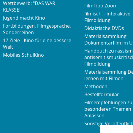
Wettbewerb: "DAS WAR
FilmTipp Zoom
KLASSE!"
filmisch. - interaktive
Jugend macht Kino
Filmbildung
Fortbildungen, Filmgespräche,
Didaktische DVDs
Sonderreihen
Materialsammlung
17 Ziele - Kino für eine bessere
Dokumentarfilm im U
Welt
Handbuch zu rassism
Mobiles SchulKino
antisemitismuskritisc
Filmbildung
Materialsammlung D
lernen mit Filmen
Methoden
Bestellformular
Filmempfehlungen zu
besonderen Themen
Anlässen
Sonstige Veröffentli