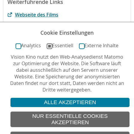
Weiterführende Links
Webseite des Films
Mehr zum Film auf kinofenster.de
Cookie Einstellungen
Begründung der fbw-Jugend-Filmjury
Analytics
Essentiell
Externe Inhalte
Vision Kino nutzt den Web-Analysedienst Matomo
Autor*in: Sabine Kögel-Popp , 02.02.2015 , letzte
zur Optimierung der Website. Die Software läuft
Aktualisierung: 20.09.2024
dabei ausschließlich auf den Servern unserer
Website. Eine Speicherung der anonymisierten
Daten findet nur dort statt, Daten werden nicht an
Dritte weitergegeben.
ALLE AKZEPTIEREN
© 2026 Vision Kino
IMPRESSUM
NUR ESSENTIELLE COOKIES
AKZEPTIEREN
SITEMAP
DATENSCHUTZ