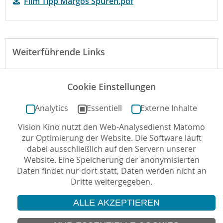
Film Tipp Margos Spuren.pdf
Weiterführende Links
Webseite des Films
Cookie Einstellungen
Begründung der fbw
Analytics
Essentiell
Externe Inhalte
Vision Kino nutzt den Web-Analysedienst Matomo
Autor*in: Christian Horn , 08.07.2015 , letzte
zur Optimierung der Website. Die Software läuft
Aktualisierung: 04.10.2016
dabei ausschließlich auf den Servern unserer
Website. Eine Speicherung der anonymisierten
Daten findet nur dort statt, Daten werden nicht an
Dritte weitergegeben.
ALLE AKZEPTIEREN
© 2026 Vision Kino
IMPRESSUM