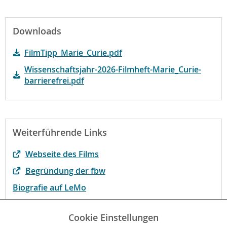
Downloads
FilmTipp_Marie_Curie.pdf
Wissenschaftsjahr-2026-Filmheft-Marie_Curie-
barrierefrei.pdf
Weiterführende Links
Webseite des Films
Begründung der fbw
Biografie auf LeMo
Der Film bei kinofenster.de
Cookie Einstellungen
Ergänzungsprogramm der FWU