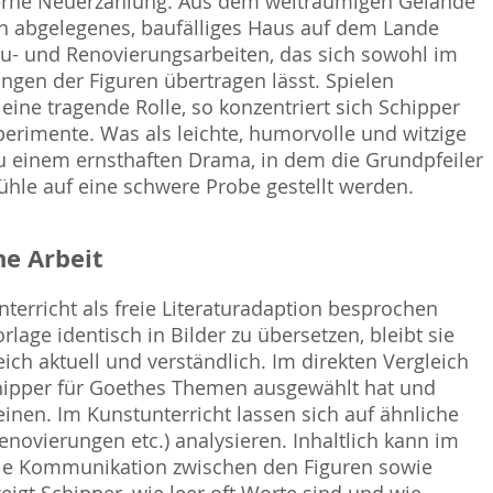
erne Neuerzählung. Aus dem weiträumigen Gelände
in abgelegenes, baufälliges Haus auf dem Lande 
 und Renovierungsarbeiten, das sich sowohl im
gen der Figuren übertragen lässt. Spielen
ine tragende Rolle, so konzentriert sich Schipper
erimente. Was als leichte, humorvolle und witzige
u einem ernsthaften Drama, in dem die Grundpfeiler
ühle auf eine schwere Probe gestellt werden.
e Arbeit
terricht als freie Literaturadaption besprochen
lage identisch in Bilder zu übersetzen, bleibt sie
h aktuell und verständlich. Im direkten Vergleich
hipper für Goethes Themen ausgewählt hat und
inen. Im Kunstunterricht lassen sich auf ähnliche
enovierungen etc.) analysieren. Inhaltlich kann im
ale Kommunikation zwischen den Figuren sowie