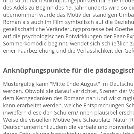
und sucht nach Anknüpfungspunkten für eine mod
des Adels zu Beginn des 19. Jahrhunderts wird so e
übernommen wurde das Motiv der ständigen Umbau-
Roman als auch im Film symbolisch auf die Beziehun
gesellschaftliche Veränderungsprozesse bei Goethe e
auf die psychologischen Entwicklungen der Paar-Exp
Sommerkomödie beginnt, wendet sich schließlich z
einer Paarbeziehung und die Verlässlichkeit der Gef
Anknüpfungspunkte für die pädagogisch
Mustergültig kann "Mitte Ende August" im Deutschun
werden. Obwohl sie darauf verzichtet, Szenen der Vor
dem Kerngedanken des Romans nah und wirkt zugleic
kann erarbeitet werden, welche Entsprechungen Sc
inwiefern diese den Schülern/innen plausibel ersche
Weise die visuellen Motive (wie Schauplatz, Natur, R
Deutschunterricht zudem die verbale und nonverb