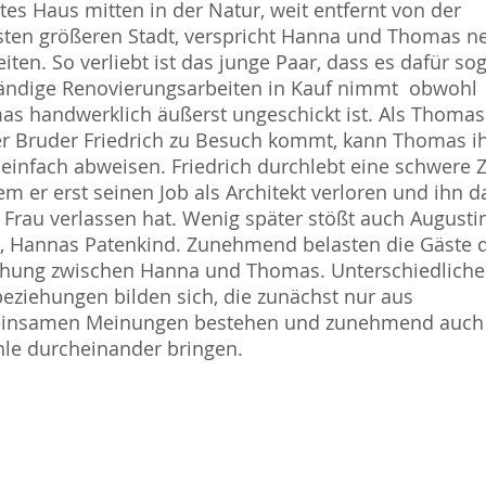
ltes Haus mitten in der Natur, weit entfernt von der
ten größeren Stadt, verspricht Hanna und Thomas n
eiten. So verliebt ist das junge Paar, dass es dafür so
ndige Renovierungsarbeiten in Kauf nimmt  obwohl
s handwerklich äußerst ungeschickt ist. Als Thomas
er Bruder Friedrich zu Besuch kommt, kann Thomas i
 einfach abweisen. Friedrich durchlebt eine schwere Z
em er erst seinen Job als Architekt verloren und ihn 
 Frau verlassen hat. Wenig später stößt auch Augusti
, Hannas Patenkind. Zunehmend belasten die Gäste 
ehung zwischen Hanna und Thomas. Unterschiedliche
eziehungen bilden sich, die zunächst nur aus
insamen Meinungen bestehen und zunehmend auch 
le durcheinander bringen.