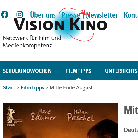
Über uns
Presse
Newsletter
Kont
SCHULKINOWOCHEN
FILMTIPPS
UNTERRICHTS
Start
>
FilmTipps
> Mitte Ende August
Mit
Deut