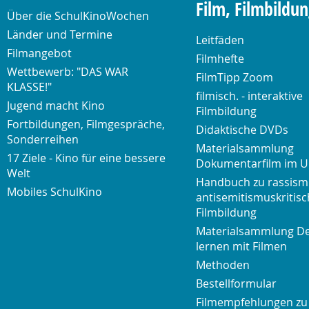
Film, Filmbildu
Über die SchulKinoWochen
Länder und Termine
Leitfäden
Filmangebot
Filmhefte
Wettbewerb: "DAS WAR
FilmTipp Zoom
KLASSE!"
filmisch. - interaktive
Jugend macht Kino
Filmbildung
Fortbildungen, Filmgespräche,
Didaktische DVDs
Sonderreihen
Materialsammlung
17 Ziele - Kino für eine bessere
Dokumentarfilm im U
Welt
Handbuch zu rassism
Mobiles SchulKino
antisemitismuskritisc
Filmbildung
Materialsammlung D
lernen mit Filmen
Methoden
Bestellformular
Filmempfehlungen zu