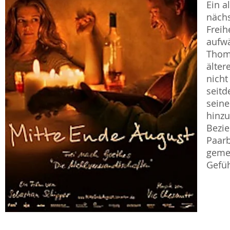
Ein a
nächs
Freih
aufwä
Thoma
älter
nicht
seitd
seine
hinzu
Bezi
Paarb
geme
Gefüh