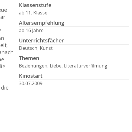
Klassenstufe
eue
ab 11. Klasse
gar
Altersempfehlung
ab 16 Jahre
'
hn
Unterrichtsfächer
eit,
Deutsch, Kunst
danach
Themen
ne
Beziehungen, Liebe, Literaturverfilmung
die
Kinostart
30.07.2009
die