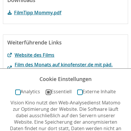
Downloads
FilmTipp Mommy.pdf
Weiterführende Links
Website des Films
Film des Monats auf kinofenster.de mit päd.
Begleitmaterial
Cookie Einstellungen
Ergänzungsprogramm der fwu
Analytics
Essentiell
Externe Inhalte
Vision Kino nutzt den Web-Analysedienst Matomo
Autor*in: Kirsten Taylor , 09.10.2014 , letzte
zur Optimierung der Website. Die Software läuft
Aktualisierung: 09.01.2019
dabei ausschließlich auf den Servern unserer
Website. Eine Speicherung der anonymisierten
Daten findet nur dort statt, Daten werden nicht an