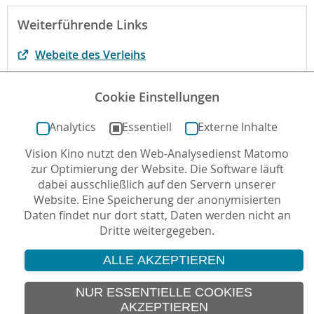
Weiterführende Links
Webeite des Verleihs
Der Film bei filmportal.de
Cookie Einstellungen
Interaktives Unterrichtsmaterial von Ammma
Analytics
Essentiell
Externe Inhalte
Vision Kino nutzt den Web-Analysedienst Matomo
Autor*in: Burkhard Wetekam , 15.01.2020 , letzte
zur Optimierung der Website. Die Software läuft
Aktualisierung: 12.05.2026
dabei ausschließlich auf den Servern unserer
Website. Eine Speicherung der anonymisierten
Daten findet nur dort statt, Daten werden nicht an
Dritte weitergegeben.
ALLE AKZEPTIEREN
© 2026 Vision Kino
IMPRESSUM
NUR ESSENTIELLE COOKIES
AKZEPTIEREN
SITEMAP