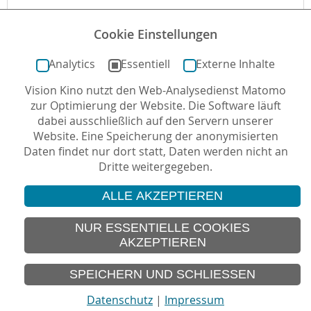
Website zum Film
Cookie Einstellungen
Begleitmaterial
Analytics
Essentiell
Externe Inhalte
Vision Kino nutzt den Web-Analysedienst Matomo
Autor*in: Christian Horn, 04.12.2014 , letzte
zur Optimierung der Website. Die Software läuft
Aktualisierung: 09.01.2025
dabei ausschließlich auf den Servern unserer
Website. Eine Speicherung der anonymisierten
Daten findet nur dort statt, Daten werden nicht an
Dritte weitergegeben.
ALLE AKZEPTIEREN
© 2026 Vision Kino
IMPRESSUM
NUR ESSENTIELLE COOKIES
AKZEPTIEREN
SITEMAP
DATENSCHUTZ
SPEICHERN UND SCHLIESSEN
Datenschutz
|
Impressum