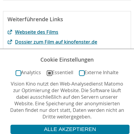
Weiterführende Links
Webseite des Films
Dossier zum Film auf kinofenster.de
Begründung der fbw
Cookie Einstellungen
Der Film bei filmportal.de
Analytics
Essentiell
Externe Inhalte
Vision Kino nutzt den Web-Analysedienst Matomo
Autor*in: Jennifer Borrmann , 23.04.2014 , letzte
zur Optimierung der Website. Die Software läuft
Aktualisierung: 08.04.2026
dabei ausschließlich auf den Servern unserer
Website. Eine Speicherung der anonymisierten
Daten findet nur dort statt, Daten werden nicht an
Dritte weitergegeben.
ALLE AKZEPTIEREN
© 2026 Vision Kino