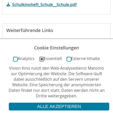
Schulkinoheft_Schule__Schule.pdf
Weiterführende Links
Webseite des Verleihs zum Film
Cookie Einstellungen
Der Film bei filmportal.de
Analytics
Essentiell
Externe Inhalte
Vision Kino nutzt den Web-Analysedienst Matomo
Autor*in: Laura C. Zimmermann , 20.08.2017 , letzte
zur Optimierung der Website. Die Software läuft
Aktualisierung: 10.07.2020
dabei ausschließlich auf den Servern unserer
Website. Eine Speicherung der anonymisierten
Daten findet nur dort statt, Daten werden nicht an
Dritte weitergegeben.
ALLE AKZEPTIEREN
© 2026 Vision Kino