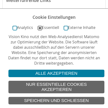
Weiterführende Links
Webseite des Verleihs zum Film
Cookie Einstellungen
Anatomie einer Szene auf New York Times
Analytics
Essentiell
Externe Inhalte
Vision Kino nutzt den Web-Analysedienst Matomo
Autor*in: Sabine Genz , 02.04.2019 , letzte Aktualisierung:
zur Optimierung der Website. Die Software läuft
11.03.2024
dabei ausschließlich auf den Servern unserer
Website. Eine Speicherung der anonymisierten
Daten findet nur dort statt, Daten werden nicht an
Dritte weitergegeben.
ALLE AKZEPTIEREN
© 2026 Vision Kino
IMPRESSUM
NUR ESSENTIELLE COOKIES
AKZEPTIEREN
SITEMAP
DATENSCHUTZ
SPEICHERN UND SCHLIESSEN