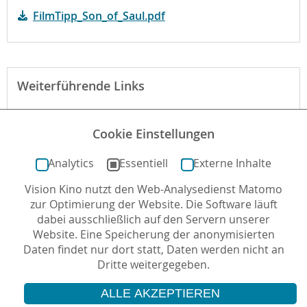
FilmTipp_Son_of_Saul.pdf
Weiterführende Links
Webseite des Films
Cookie Einstellungen
Der Film bei kinofenster.de
Analytics
Essentiell
Externe Inhalte
Vision Kino nutzt den Web-Analysedienst Matomo
Autor*in: Christopher Diekhaus , 25.02.2016 , letzte
zur Optimierung der Website. Die Software läuft
Aktualisierung: 04.04.2016
dabei ausschließlich auf den Servern unserer
Website. Eine Speicherung der anonymisierten
Daten findet nur dort statt, Daten werden nicht an
Dritte weitergegeben.
ALLE AKZEPTIEREN
© 2026 Vision Kino