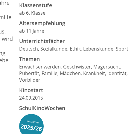
Jahre
Klassenstufe
ab 6. Klasse
milie
Altersempfehlung
e
ab 11 Jahre
us,
 wird
Unterrichtsfächer
Deutsch, Sozialkunde, Ethik, Lebenskunde, Sport
ang
Themen
iebe
Erwachsenwerden, Geschwister, Magersucht,
Pubertät, Familie, Mädchen, Krankheit, Identität,
Vorbilder
Kinostart
24.09.2015
SchulKinoWochen