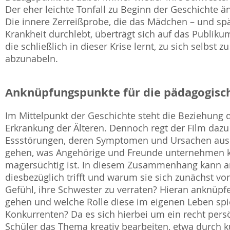
Der eher leichte Tonfall zu Beginn der Geschichte änd
Die innere Zerreißprobe, die das Mädchen – und spät
Krankheit durchlebt, überträgt sich auf das Publikum.
die schließlich in dieser Krise lernt, zu sich selbst
abzunabeln.
Anknüpfungspunkte für die pädagogisch
Im Mittelpunkt der Geschichte steht die Beziehung 
Erkrankung der Älteren. Dennoch regt der Film dazu
Essstörungen, deren Symptomen und Ursachen ause
gehen, was Angehörige und Freunde unternehmen 
magersüchtig ist. In diesem Zusammenhang kann an
diesbezüglich trifft und warum sie sich zunächst vo
Gefühl, ihre Schwester zu verraten? Hieran anknü
gehen und welche Rolle diese im eigenen Leben spie
Konkurrenten? Da es sich hierbei um ein recht persö
Schüler das Thema kreativ bearbeiten, etwa durch ku