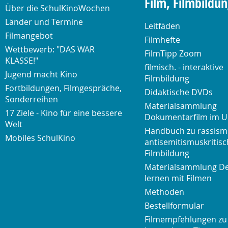
Film, Filmbildu
Über die SchulKinoWochen
Länder und Termine
Leitfäden
Filmangebot
Filmhefte
Wettbewerb: "DAS WAR
FilmTipp Zoom
KLASSE!"
filmisch. - interaktive
Jugend macht Kino
Filmbildung
Fortbildungen, Filmgespräche,
Didaktische DVDs
Sonderreihen
Materialsammlung
17 Ziele - Kino für eine bessere
Dokumentarfilm im U
Welt
Handbuch zu rassism
Mobiles SchulKino
antisemitismuskritisc
Filmbildung
Materialsammlung D
lernen mit Filmen
Methoden
Bestellformular
Filmempfehlungen zu