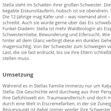
Stella steht im Schatten ihrer großen Schwester. Die is
begabte Eiskunstläuferin, hübsch ist sie obendrein. S
Die 12-Jährige mag Käfer und – was niemand ahnt – a
schreibt. Auch sie würde gerne über das Eis schweben
Funkel-Diadem: Stella ist mehr Waldbiologin als Eisp
Schwesternliebe, Bewunderung und Eifersucht. Wie 
hinter all dem Glanz verbirgt diese ein dunkles Gehe
magersüchtig. Von der Schwester zum Schweigen verd
Last, die sie fast erdrückt, bis sie ihre Eltern schlie
stellen muss.
Umsetzung
Während es in Stellas Familie immerzu nur um Katja
Stella. Die Geschichte wird durchweg aus ihrer Pers
ihre Gefühlswelt ein. Traumwandlerisch und doch m
durch eine Welt in Eiscremefarben, in der sie Zunei
Bezugspunkt ist dabei immer wieder ihre Schwester K