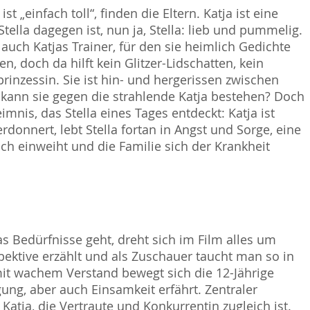
t „einfach toll“, finden die Eltern. Katja ist eine
tella dagegen ist, nun ja, Stella: lieb und pummelig.
uch Katjas Trainer, für den sie heimlich Gedichte
, doch da hilft kein Glitzer-Lidschatten, kein
rinzessin. Sie ist hin- und hergerissen zwischen
kann sie gegen die strahlende Katja bestehen? Doch
imnis, das Stella eines Tages entdeckt: Katja ist
onnert, lebt Stella fortan in Angst und Sorge, eine
ßlich einweiht und die Familie sich der Krankheit
s Bedürfnisse geht, dreht sich im Film alles um
pektive erzählt und als Zuschauer taucht man so in
it wachem Verstand bewegt sich die 12-Jährige
gung, aber auch Einsamkeit erfährt. Zentraler
atja, die Vertraute und Konkurrentin zugleich ist.