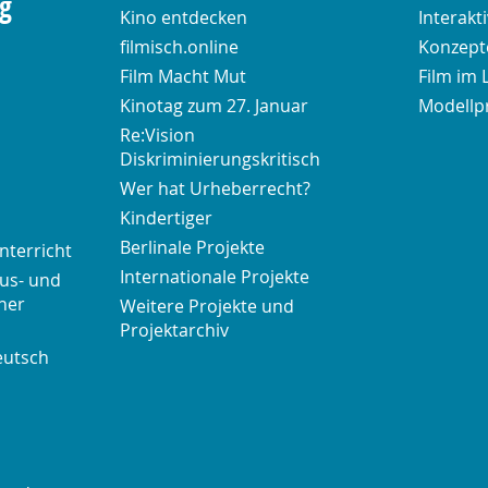
ng
Kino entdecken
Interakt
filmisch.online
Konzepte
Film Macht Mut
Film im 
Kinotag zum 27. Januar
Modellp
Re:Vision
Diskriminierungskritisch
Wer hat Urheberrecht?
Kindertiger
Berlinale Projekte
nterricht
Internationale Projekte
us- und
her
Weitere Projekte und
Projektarchiv
eutsch