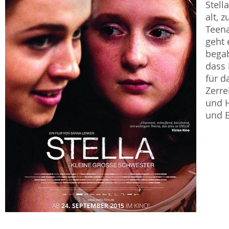
Stell
alt, 
Teena
geht 
begab
dass 
für d
Zerre
und H
und 