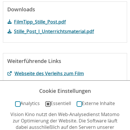
Downloads
FilmTipp_Stille_Post.pdf
Stille_Post_I_Unterrichtsmaterial.pdf
Weiterführende Links
Webseite des Verleihs zum Film
Der Film bei filmportal.de
Cookie Einstellungen
Begründung der fbw
Analytics
Essentiell
Externe Inhalte
Vision Kino nutzt den Web-Analysedienst Matomo
Autor*in: Nuray Sahin , 01.12.2022 , letzte Aktualisierung:
zur Optimierung der Website. Die Software läuft
13.12.2023
dabei ausschließlich auf den Servern unserer