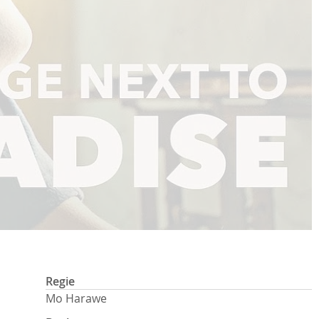
Regie
Mo Harawe