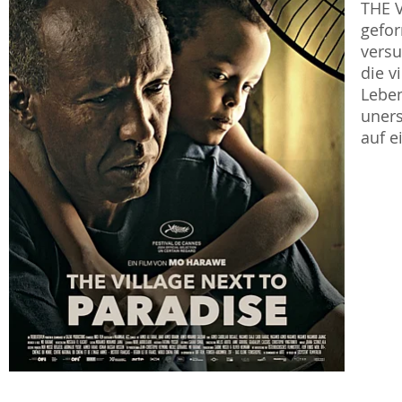
THE V
gefor
versu
die v
Leben
uners
auf e