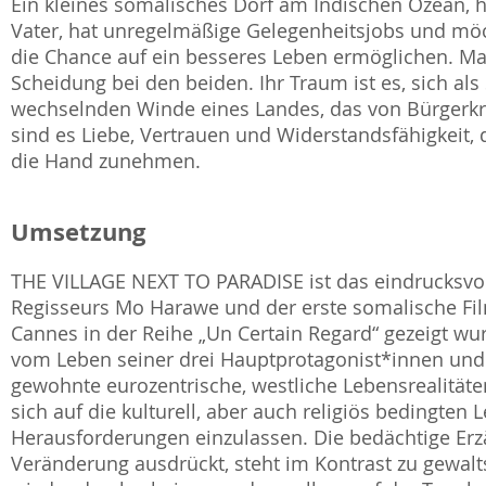
Ein kleines somalisches Dorf am Indischen Ozean, 
Vater, hat unregelmäßige Gelegenheitsjobs und mö
die Chance auf ein besseres Leben ermöglichen. Ma
Scheidung bei den beiden. Ihr Traum ist es, sich al
wechselnden Winde eines Landes, das von Bürgerkr
sind es Liebe, Vertrauen und Widerstandsfähigkeit, d
die Hand zunehmen.
Umsetzung
THE VILLAGE NEXT TO PARADISE ist das eindrucksvol
Regisseurs Mo Harawe und der erste somalische Film
Cannes in der Reihe „Un Certain Regard“ gezeigt wur
vom Leben seiner drei Hauptprotagonist*innen und
gewohnte eurozentrische, westliche Lebensrealitäte
sich auf die kulturell, aber auch religiös bedingt
Herausforderungen einzulassen. Die bedächtige Erz
Veränderung ausdrückt, steht im Kontrast zu gewa