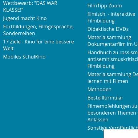
Wettbewerb: "DAS WAR
FilmTipp Zoom
KLASSE!"
filmisch. - interaktive
Jugend macht Kino
Filmbildung
Fortbildungen, Filmgespräche,
Didaktische DVDs
Sonderreihen
Materialsammlung
17 Ziele - Kino für eine bessere
Dokumentarfilm im U
Welt
Handbuch zu rassism
Mobiles SchulKino
antisemitismuskritisc
Filmbildung
Materialsammlung D
lernen mit Filmen
Methoden
Bestellformular
Filmempfehlungen zu
besonderen Themen
Anlässen
Sonstige Veröffentli