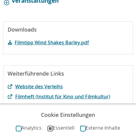
Veranstaltungen
Downloads
Filmtipp Wind Shakes Barley.pdf
Weiterführende Links
Website des Verleihs
Filmheft (Institut für Kino und Filmkultur)
Der Film bei fluter.de, dem Magazin der bpb
Cookie Einstellungen
Der Film bei filmportal.de
Analytics
Essentiell
Externe Inhalte