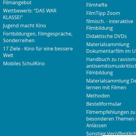
Filmangebot
Filmhefte
Wettbewerb: "DAS WAR
FilmTipp Zoom
KLASSE!"
filmisch. - interaktive
Jugend macht Kino
Filmbildung
Fortbildungen, Filmgespräche,
Didaktische DVDs
Sonderreihen
Materialsammlung
17 Ziele - Kino für eine bessere
Dokumentarfilm im U
Welt
Handbuch zu rassism
Mobiles SchulKino
antisemitismuskritisc
Filmbildung
Materialsammlung D
lernen mit Filmen
Methoden
Bestellformular
Filmempfehlungen zu
besonderen Themen
Anlässen
Sonstige Veröffentli