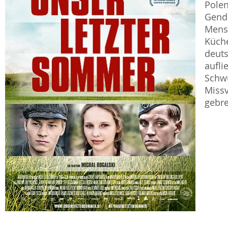
Pole
Genda
Mensc
Küche
deuts
aufli
Schw
Miss
gebr