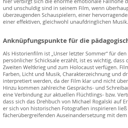
hier verbirgt sich die enorme emotionale Fallhöhe d
und unschuldig sind in seinem Film, wenn überhaupt
überzeugenden Schauspielern, einer hervorragenden
einer effektiven, gleichwohl unaufdringlichen Musik
Anknüpfungspunkte für die pädagogisch
Als Historienfilm ist „Unser letzter Sommer“ für de
persönlicher Schicksale erzählt, ist es wichtig, das
Zweiten Weltkrieg und zum Holocaust verfügen. Fil
Farben, Licht und Musik, Charakterzeichnung und dr
interpretiert werden, da der Film klar und nicht übe
Hinzu kommen zahlreiche Gesprächs- und Schreiban
eine Verbindung zur aktuellen Flüchtlings- bzw. Ver
dass sich das Drehbuch von Michael Rogalski auf Erz
er sich von historischen Fotografien inspirieren lie
fächerübergreifenden Auseinandersetzung mit dem 