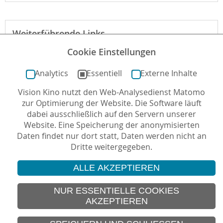
Weiterführende Links
Cookie Einstellungen
Webseite des Films
Analytics
Essentiell
Externe Inhalte
Vision Kino nutzt den Web-Analysedienst Matomo
Autor*in: Christian Horn , 22.11.2016 , letzte
zur Optimierung der Website. Die Software läuft
Aktualisierung: 28.11.2016
dabei ausschließlich auf den Servern unserer
Website. Eine Speicherung der anonymisierten
Daten findet nur dort statt, Daten werden nicht an
Dritte weitergegeben.
ALLE AKZEPTIEREN
© 2026 Vision Kino
IMPRESSUM
NUR ESSENTIELLE COOKIES
AKZEPTIEREN
SITEMAP
DATENSCHUTZ