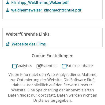
FilmTipp_Waldheims_Walzer.pdf
waldheimswalzer_kinomachtschule.pdf
Weiterführende Links
Webseite des Films
Interview mit Ruth Beckermann in der Jüdischen
Cookie Einstellungen
Allgemeinen
Analytics
Essentiell
Externe Inhalte
Vision Kino nutzt den Web-Analysedienst Matomo
Autor*in: Reinhard Kleber , 24.09.2018 , letzte
zur Optimierung der Website. Die Software läuft
Aktualisierung: 27.07.2023
dabei ausschließlich auf den Servern unserer
Website. Eine Speicherung der anonymisierten
Daten findet nur dort statt, Daten werden nicht an
Dritte weitergegeben.