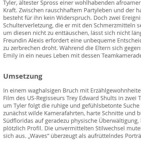
Tyler, ältester Spross einer wohlhabenden afroame
Kraft. Zwischen rauschhaftem Partyleben und der har
besteht für ihn kein Widerspruch. Doch zwei Ereign
Schulterverletzung, die er mit den Schmerzmitteln 
um diesen nicht zu enttäuschen, lässt sich nicht lä
Freundin Alexis erfordert eine unbequeme Entschei
zu zerbrechen droht. Während die Eltern sich gegens
Emily in ein neues Leben mit dessen Teamkamerad
Umsetzung
In einem waghalsigen Bruch mit Erzählgewohnheiten 
Film des US-Regisseurs Trey Edward Shults in zwei 
um Tyler folgt die ruhige und gefühlsbetonte Suche 
zunächst wilde Kamerafahrten, harte Schnitte und b
Südfloridas auf geradezu physische Überwältigung
plötzlich Profil. Die unvermittelten Stilwechsel mu
sich aus. „Waves“ überzeugt als aufrüttelndes Portr