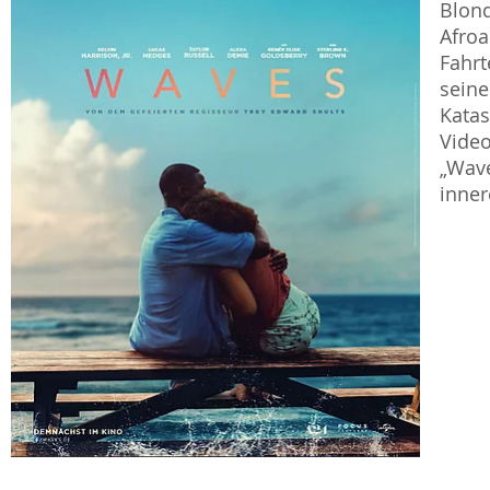
Blond
Afroa
Fahrt
seine
Katas
Video
„Wave
inner