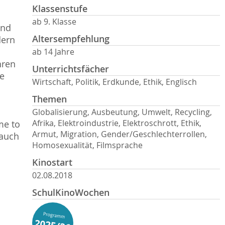
Klassenstufe
ab 9. Klasse
and
Altersempfehlung
dern
ab 14 Jahre
hren
Unterrichtsfächer
de
Wirtschaft, Politik, Erdkunde, Ethik, Englisch
Themen
Globalisierung, Ausbeutung, Umwelt, Recycling,
Afrika, Elektroindustrie, Elektroschrott, Ethik,
me to
Armut, Migration, Gender/Geschlechterrollen,
 auch
Homosexualität, Filmsprache
Kinostart
02.08.2018
SchulKinoWochen