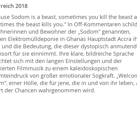
reich 2018
use Sodom is a beast, sometimes you kill the beast 
imes the beast kills you.“ In Off-Kommentaren schil
hnerinnen und Bewohner der „Sodom“ genannten,
gen Elektromülldeponie in Ghanas Hauptstadt Accra i
g und die Bedeutung, die dieser dystopisch anmuten
sort für sie einnimmt. Ihre klare, bildreiche Sprache
chtet sich mit den langen Einstellungen und der
ierten Filmmusik zu einem kaleidoskopischen
teindruck von großer emotionaler Sogkraft. „Welco
“, einer Hölle, die für jene, die in und von ihr leben,
Ort der Chancen wahrgenommen wird.