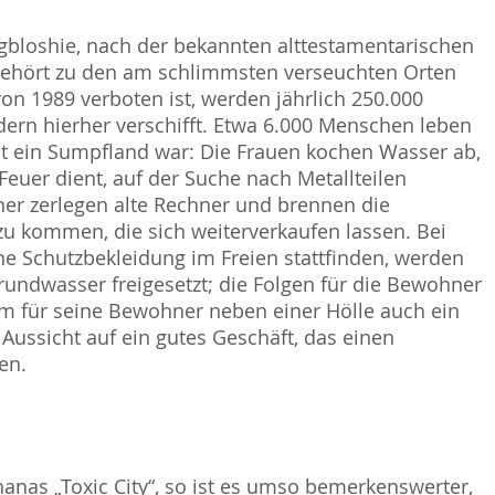
bloshie, nach der bekannten alttestamentarischen
 gehört zu den am schlimmsten verseuchten Orten
on 1989 verboten ist, werden jährlich 250.000
ern hierher verschifft. Etwa 6.000 Menschen leben
st ein Sumpfland war: Die Frauen kochen Wasser ab,
uer dient, auf der Suche nach Metallteilen
er zerlegen alte Rechner und brennen die
zu kommen, die sich weiterverkaufen lassen. Bei
ne Schutzbekleidung im Freien stattfinden, werden
rundwasser freigesetzt; die Folgen für die Bewohner
m für seine Bewohner neben einer Hölle auch ein
e Aussicht auf ein gutes Geschäft, das einen
en.
nas „Toxic City“, so ist es umso bemerkenswerter,