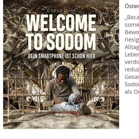
Öster
„Beca
somet
Bewo
riesi
Allta
Leben
verdi
reduz
Gesam
Sodom
als 