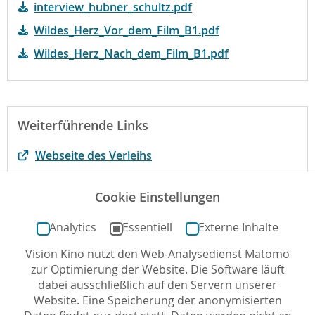
interview_hubner_schultz.pdf
Wildes_Herz_Vor_dem_Film_B1.pdf
Wildes_Herz_Nach_dem_Film_B1.pdf
Weiterführende Links
Webseite des Verleihs
Begründung der fbw
Cookie Einstellungen
Der Film bei filmportal.de
Analytics
Essentiell
Externe Inhalte
Vision Kino nutzt den Web-Analysedienst Matomo
Autor*in: Lisa Haußmann , 23.03.2018 , letzte
zur Optimierung der Website. Die Software läuft
Aktualisierung: 27.07.2023
dabei ausschließlich auf den Servern unserer
Website. Eine Speicherung der anonymisierten