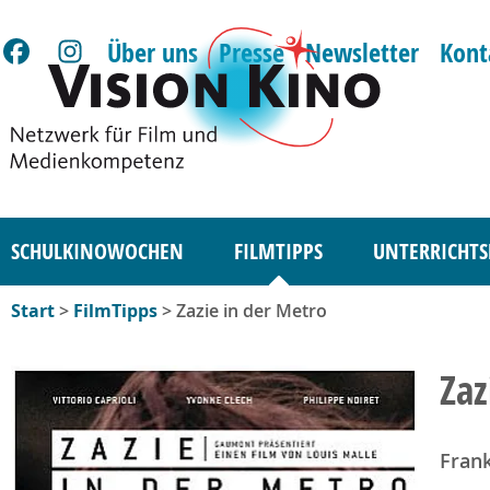
Über uns
Presse
Newsletter
Kont
SCHULKINOWOCHEN
FILMTIPPS
UNTERRICHTS
Start
>
FilmTipps
> Zazie in der Metro
Zaz
Frank