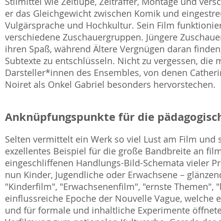
Stilmittel wie Zeitlupe, Zeitraffer, Montage und ve
er das Gleichgewicht zwischen Komik und eingestr
Vulgärsprache und Hochkultur. Sein Film funktioni
verschiedene Zuschauergruppen. Jüngere Zuschaue
ihren Spaß, während Ältere Vergnügen daran finden,
Subtexte zu entschlüsseln. Nicht zu vergessen, die
Darsteller*innen des Ensembles, von denen Catheri
Noiret als Onkel Gabriel besonders hervorstechen.
Anknüpfungspunkte für die pädagogisch
Selten vermittelt ein Werk so viel Lust am Film und 
exzellentes Beispiel für die große Bandbreite an fil
eingeschliffenen Handlungs-Bild-Schemata vieler Pr
nun Kinder, Jugendliche oder Erwachsene – glänzen
"Kinderfilm", "Erwachsenenfilm", "ernste Themen", "le
einflussreiche Epoche der Nouvelle Vague, welche 
und für formale und inhaltliche Experimente öffne