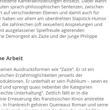
rschiedene Kameraeinstellungen einsetzt. Dabei wahrt
euten sprach-philosophischen Sentenzen, zwischen
ert auf verschiedenen Ebenen und damit auch für
r haben vor allem am überdrehten Slapstick-Humor
 die zahlreichen (oft sexuellen) Anspielungen und
 mit ausgelassener Spielfreude agierenden
ne Demongeot als Zazie und der junge Philippe
e Arbeit
seinen Ausdrucksformen wie "Zazie". Er ist ein
mischen Erzählmöglichkeiten jenseits der
oduktionen. Er unterhält er sein Publikum – seien es
d und sprengt quasi nebenbei die Kategorien
ichte Unterhaltung". Zeitlich fällt er in die
eine Erneuerung des französischen Kinos anstrebte
te. In Frankreich gehören Queneaus Roman und seine