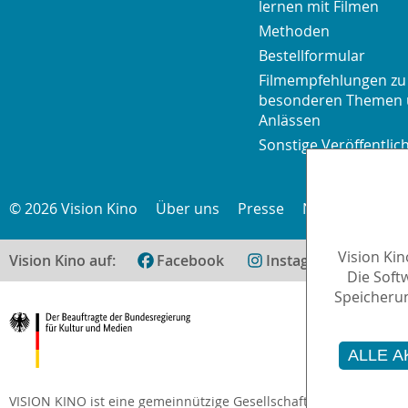
lernen mit Filmen
Methoden
Bestellformular
Filmempfehlungen zu
besonderen Themen
Anlässen
Sonstige Veröffentli
© 2026 Vision Kino
Über uns
Presse
Newsletter
K
Vision Ki
Vision Kino auf:
Facebook
Instagram
teilen
Die Soft
Speicherun
ALLE A
VISION KINO ist eine gemeinnützige Gesellschaft zur Förderung 