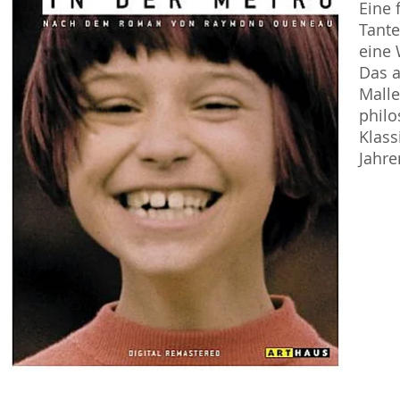
Eine 
Tante
eine 
Das a
Mall
phil
Klass
Jahre