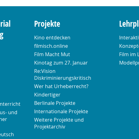
rial
Projekte
Lehrp
ng
Kino entdecken
Interakt
filmisch.online
Konzepte
Film Macht Mut
Film im 
Kinotag zum 27. Januar
Modellp
Re:Vision
Diskriminierungskritisch
Wer hat Urheberrecht?
Kindertiger
Berlinale Projekte
nterricht
Internationale Projekte
us- und
her
Weitere Projekte und
Projektarchiv
eutsch