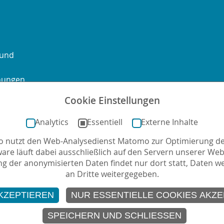
 und
chungen
Cookie Einstellungen
ontakt
Sitemap
Impressum
Datenschutz
Barrierefre
Analytics
Essentiell
Externe Inhalte
no nutzt den Web-Analysedienst Matomo zur Optimierung de
mail
ware läuft dabei ausschließlich auf den Servern unserer Webs
g der anonymisierten Daten findet nur dort statt, Daten w
an Dritte weitergegeben.
KZEPTIEREN
NUR ESSENTIELLE COOKIES AKZE
SPEICHERN UND SCHLIESSEN
der Film- und Medienkompetenz von Kindern und Jugendlichen. Sie