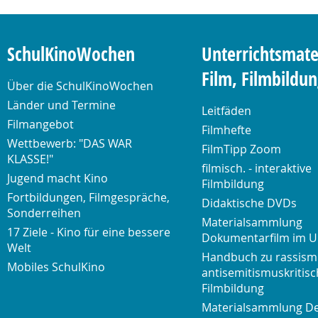
SchulKinoWochen
Unterrichtsmate
Film, Filmbildu
Über die SchulKinoWochen
Länder und Termine
Leitfäden
Filmangebot
Filmhefte
Wettbewerb: "DAS WAR
FilmTipp Zoom
KLASSE!"
filmisch. - interaktive
Jugend macht Kino
Filmbildung
Fortbildungen, Filmgespräche,
Didaktische DVDs
Sonderreihen
Materialsammlung
17 Ziele - Kino für eine bessere
Dokumentarfilm im U
Welt
Handbuch zu rassism
Mobiles SchulKino
antisemitismuskritisc
Filmbildung
Materialsammlung D