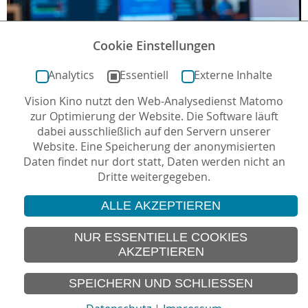
Cookie Einstellungen
AUFZEICHNUNGEN UND ARBEITSERGEBNISSE
Analytics
Essentiell
Externe Inhalte
Hier finden Sie Streams, Aufzeichnungen und
Dokumentationen der Ergebnisse aus den Panels und
Vision Kino nutzt den Web-Analysedienst Matomo
Workshops.
zur Optimierung der Website. Die Software läuft
dabei ausschließlich auf den Servern unserer
Website. Eine Speicherung der anonymisierten
Daten findet nur dort statt, Daten werden nicht an
Dritte weitergegeben.
ALLE AKZEPTIEREN
© 2026 Vision Kino
IMPRESSUM
NUR ESSENTIELLE COOKIES
AKZEPTIEREN
SITEMAP
DATENSCHUTZ
SPEICHERN UND SCHLIESSEN