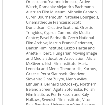
Orlescu and Yvonne Irimescu, Active
Watch, Romania; Alejandro Bachmann,
Austrian Film Museum; Michelle Cannon,
CEMP, Bournemouth; Nathalie Bourgeois,
Cinematheque Francaise; Scott
Donaldson, Creative Scotland; Orestis
Tringides, Cyprus Community Media
Centre; Pavel Bednarik, Czech National
Film Archive; Martin Brandt-Pedersen,
Danish Film Institute; Laszlo Hartai and
Anette Hilbert, Hungarian Moving Image
and Media Education Association; Alicia
McGivern, Irish Film Institute; Maria
Leonida and Menis Theodoridis, Karpos,
Greece; Petra Slatinsek, Kinodvor,
Slovenia; Ginte Zulyte, Meno Avilys,
Lithuania; Bernard McCloskey, Northern
Ireland Screen; Agata Sotomska, Polish
Film Institute; Per Eriksson and Kaly
Halkawt, Swedish Film Institute; Vitor
Reia-Baptista, University of the Algarve;