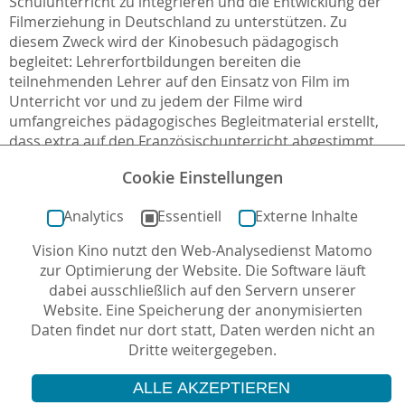
Schulunterricht zu integrieren und die Entwicklung der
Filmerziehung in Deutschland zu unterstützen. Zu
diesem Zweck wird der Kinobesuch pädagogisch
begleitet: Lehrerfortbildungen bereiten die
teilnehmenden Lehrer auf den Einsatz von Film im
Unterricht vor und zu jedem der Filme wird
umfangreiches pädagogisches Begleitmaterial erstellt,
dass extra auf den Französischunterricht abgestimmt
ist.
Cookie Einstellungen
Weitere Informationen sowie alle Termine unter
Analytics
Essentiell
Externe Inhalte
https://cinefete.de/
Vision Kino nutzt den Web-Analysedienst Matomo
zur Optimierung der Website. Die Software läuft
zurück zur Übersicht / Projektarchiv
dabei ausschließlich auf den Servern unserer
Website. Eine Speicherung der anonymisierten
Daten findet nur dort statt, Daten werden nicht an
Dritte weitergegeben.
ALLE AKZEPTIEREN
© 2026 Vision Kino