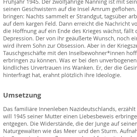
Frühjahr 1945. Der zwölfjährige Nanning ist mit se
seinen Geschwistern auf die Insel Amrum geflohen. Al
bringen: Nachts sammelt er Strandgut, tagsüber arb
auf dem kargen Feld. Dann erreicht die Nachricht v
die Hoffnung auf ein Ende des Krieges wächst, fällt 
Depression. Der von ihr geäußerte Wunsch, noch ei
wird ihrem Sohn zur Obsession. Aber in der Kriegsz
Tauschgeschäfte mit den Inselbewohner*innen hoff
erbringen zu können. Was er bei den unverbogenen 
kindliches Urvertrauen ins Wanken. Er, der die Gesin
hinterfragt hat, erahnt plötzlich ihre Ideologie.
Umsetzung
Das familiäre Innenleben Nazideutschlands, erzählt 
will 1945 seiner Mutter einen Liebesbeweis erbring
entgegen. Die Widerstände, die der Junge auf sein
Naturgewalten wie das Meer und den Sturm. Aufna