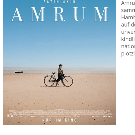
Amrum
samme
Hambu
auf d
unver
kindl
natio
plötz