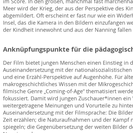
im Score. In den großen, manchmal fast märchenha
Meer wird der Krieg, der aus der Perspektive des Kin
abgemildert. Oft erscheint er fast nur wie ein Wider
Insel, das die Kamera in den Bildern einzufangen wei
der Kindheit innewohnt und aus der Nanning fallen 
Anknüpfungspunkte für die pädagogisch
Der Film bietet jungen Menschen einen Einstieg in d
Auseinandersetzung mit der nationalsozialistischen 
und eine Erzähl-Perspektive auf Augenhöhe. Für älte
makrogeschichtliches Wissen mit der Mikrogeschich
filmische Genre „Coming-of-Age“ thematisiert werde
fokussiert. Damit wird jungen Zuschauer*innen ein
weitergetragene Meinungen und Vorurteile zu hinter
Auseinandersetzung mit der Filmsprache: Die Bilde
Zeit erzählen; die Naturaufnahmen und der Kampf 
spiegeln; die Gegenübersetzung der weiten Bilder d