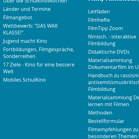
Über die SchulKinoWochen
Länder und Termine
Leitfäden
Filmangebot
Filmhefte
Wettbewerb: "DAS WAR
FilmTipp Zoom
KLASSE!"
filmisch. - interaktive
Jugend macht Kino
Filmbildung
Fortbildungen, Filmgespräche,
Didaktische DVDs
Sonderreihen
Materialsammlung
17 Ziele - Kino für eine bessere
Dokumentarfilm im U
Welt
Handbuch zu rassism
Mobiles SchulKino
antisemitismuskritisc
Filmbildung
Materialsammlung D
lernen mit Filmen
Methoden
Bestellformular
Filmempfehlungen zu
besonderen Themen