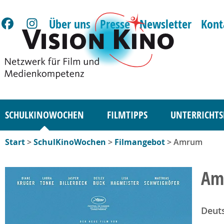
Über uns
Presse
Newsletter
Kont
SCHULKINOWOCHEN
FILMTIPPS
UNTERRICHTS
Start
>
SchulKinoWochen
>
Filmangebot
> Amrum
Am
Deut