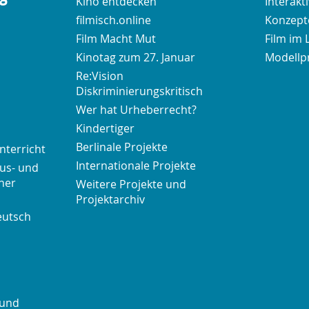
Kino entdecken
Interakt
filmisch.online
Konzepte
Film Macht Mut
Film im 
Kinotag zum 27. Januar
Modellp
Re:Vision
Diskriminierungskritisch
Wer hat Urheberrecht?
Kindertiger
Berlinale Projekte
nterricht
Internationale Projekte
us- und
her
Weitere Projekte und
Projektarchiv
eutsch
 und