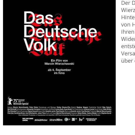
Der 
Wierz
Hinte
von H
ihren
Wider
entst
Vers
über 