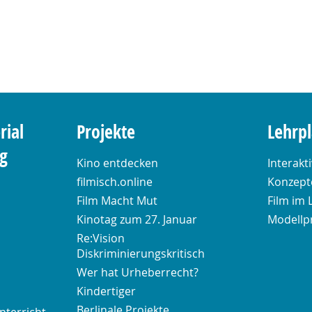
rial
Projekte
Lehrp
ng
Kino entdecken
Interakt
filmisch.online
Konzepte
Film Macht Mut
Film im 
Kinotag zum 27. Januar
Modellp
Re:Vision
Diskriminierungskritisch
Wer hat Urheberrecht?
Kindertiger
Berlinale Projekte
nterricht