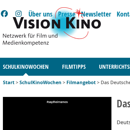
Über uns
Presse
Newsletter
Kont
SCHULKINOWOCHEN
FILMTIPPS
UNTERRICHTS
Start
>
SchulKinoWochen
>
Filmangebot
> Das Deutsche
Das
Deut