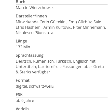
Buch
Marcin Wierzchowski
Darsteller*innen
Mitwirkende Çetin Gültekin , Emiş Gürbüz, Said
Etris Hashemi, Armin Kurtović, Piter Minnemann,
Niculescu Păuns u. a.
Länge
132 Min
Sprachfassung
Deutsch, Rumänisch, Türkisch, Englisch mit
Untertiteln; barrierefreie Fassungen über Greta
& Starks verfügbar
Format
digital, schwarz-weiß
FSK
ab 6 Jahre
Verleih