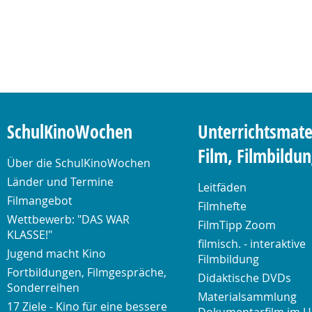
SchulKinoWochen
Unterrichtsmate
Film, Filmbildu
Über die SchulKinoWochen
Länder und Termine
Leitfäden
Filmangebot
Filmhefte
Wettbewerb: "DAS WAR
FilmTipp Zoom
KLASSE!"
filmisch. - interaktive
Jugend macht Kino
Filmbildung
Fortbildungen, Filmgespräche,
Didaktische DVDs
Sonderreihen
Materialsammlung
17 Ziele - Kino für eine bessere
Dokumentarfilm im U