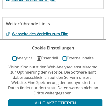
Weiterführende Links
Webseite des Verleihs zum Film
Der Film bei filmportal.de
Cookie Einstellungen
Begründung der fbw-Jugend Filmjury
Analytics
Essentiell
Externe Inhalte
Vision Kino nutzt den Web-Analysedienst Matomo
Autor*in: Dörthe Gromes , 17.04.2023 , letzte
zur Optimierung der Website. Die Software läuft
Aktualisierung: 30.10.2023
dabei ausschließlich auf den Servern unserer
Website. Eine Speicherung der anonymisierten
Daten findet nur dort statt, Daten werden nicht an
Dritte weitergegeben.
ALLE AKZEPTIEREN
© 2026 Vision Kino