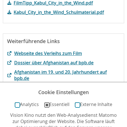
FilmTipp_Kabul_City_in_the_Wind.pdf
Kabul_City_in_the_Wind_Schulmaterial.pdf
Weiterführende Links
Webseite des Verleihs zum Film
Dossier über Afghanistan auf bpb.de
Afghanistan im 19. und 20. Jahrhundert auf
bpb.de
Film des Jahres der Jury der evangelischen
Cookie Einstellungen
Filmarbeit
Analytics
Essentiell
Externe Inhalte
Vision Kino nutzt den Web-Analysedienst Matomo
Autor*in: DR. Olaf Selg , 14.10.2021 , letzte
zur Optimierung der Website. Die Software läuft
Aktualisierung: 08.11.2023