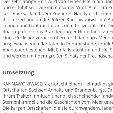
Der zehnjährige Finn wird von seinen Eltern hin und
und er fühlt sich wie ein einsamer Wolf. Allein im 
sein Rucksack mit dem Zugticket, Handy und seinem
ihn kurzerhand an die Polizei. Kannawoniwasein! Auf
kennen und haut mit ihr aus dem Polizeiauto ab. D
Roadtrip durch das Brandenburger Hinterland. Zu Fu
Finns Rucksack zurückerobern und dann ans Meer.
ausgewachsenen Raritäten in Pommesbude, Erotik-
Abenteuer bestehen. Mit Einfallsreichtum und viel 
und werden mit dem großen Schatz der Freundschaf
Umsetzung
KANNAWONIWASEIN erforscht einem Heimatfilm glei
Ortschaften Sachsen-Anhalts und Brandenburgs. D
ihrem Traktor inmitten unendlich scheinender landwi
Sternenhimmel und die Geschichten vom Meer unters
Die kargen Ortschaften, die sie durchwandern, laden