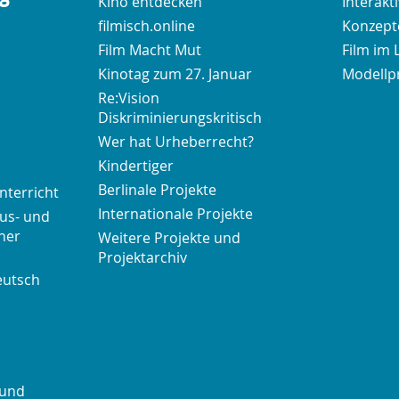
Kino entdecken
Interakt
filmisch.online
Konzepte
Film Macht Mut
Film im 
Kinotag zum 27. Januar
Modellp
Re:Vision
Diskriminierungskritisch
Wer hat Urheberrecht?
Kindertiger
Berlinale Projekte
nterricht
Internationale Projekte
us- und
her
Weitere Projekte und
Projektarchiv
eutsch
 und