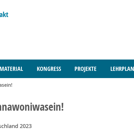
akt
MATERIAL
KONGRESS
PROJEKTE
LEHRPLAN
sein!
nnawoniwasein!
schland 2023