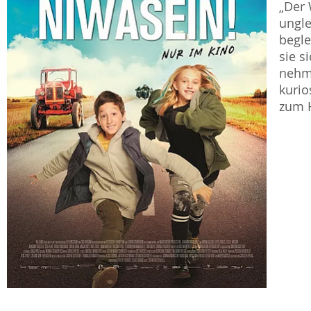
„Der 
ungle
begle
sie s
nehme
kurio
zum 