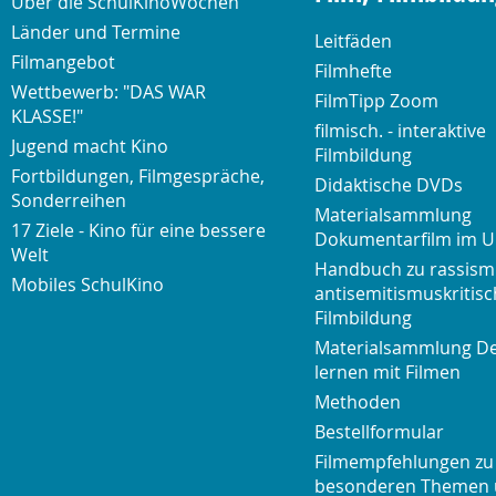
Über die SchulKinoWochen
Länder und Termine
Leitfäden
Filmangebot
Filmhefte
Wettbewerb: "DAS WAR
FilmTipp Zoom
KLASSE!"
filmisch. - interaktive
Jugend macht Kino
Filmbildung
Fortbildungen, Filmgespräche,
Didaktische DVDs
Sonderreihen
Materialsammlung
17 Ziele - Kino für eine bessere
Dokumentarfilm im U
Welt
Handbuch zu rassism
Mobiles SchulKino
antisemitismuskritisc
Filmbildung
Materialsammlung D
lernen mit Filmen
Methoden
Bestellformular
Filmempfehlungen zu
besonderen Themen