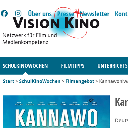
Über uns
Presse
Newsletter
Kont
SCHULKINOWOCHEN
FILMTIPPS
UNTERRICHTS
Start
>
SchulKinoWochen
>
Filmangebot
> Kannawoniwa
Ka
Deut