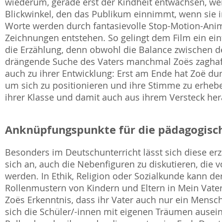
wiederum, gerade erst der Kindheit entwachsen, weiß n
Blickwinkel, den das Publikum einnimmt, wenn sie 
Worte werden durch fantasievolle Stop-Motion-Anim
Zeichnungen entstehen. So gelingt dem Film ein einfü
die Erzählung, denn obwohl die Balance zwischen de
drängende Suche des Vaters manchmal Zoës zaghafte
auch zu ihrer Entwicklung: Erst am Ende hat Zoë du
um sich zu positionieren und ihre Stimme zu erhebe
ihrer Klasse und damit auch aus ihrem Versteck her
Anknüpfungspunkte für die pädagogisch
Besonders im Deutschunterricht lässt sich diese er
sich an, auch die Nebenfiguren zu diskutieren, die 
werden. In Ethik, Religion oder Sozialkunde kann der
Rollenmustern von Kindern und Eltern in Mein Vater
Zoës Erkenntnis, dass ihr Vater auch nur ein Mensc
sich die Schüler/-innen mit eigenen Träumen ausei