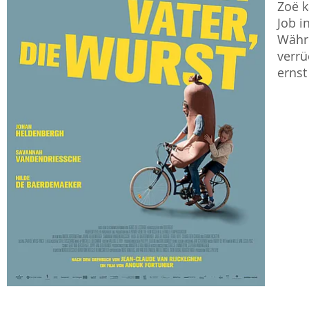
Zoë k
Job i
Währe
verrü
ernst