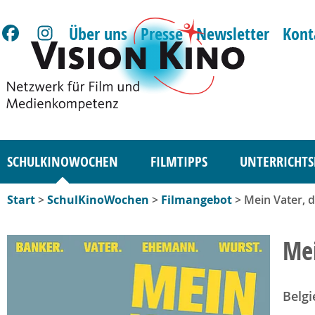
Über uns
Presse
Newsletter
Kont
SCHULKINOWOCHEN
FILMTIPPS
UNTERRICHTS
Start
>
SchulKinoWochen
>
Filmangebot
> Mein Vater, 
Mei
Belgi