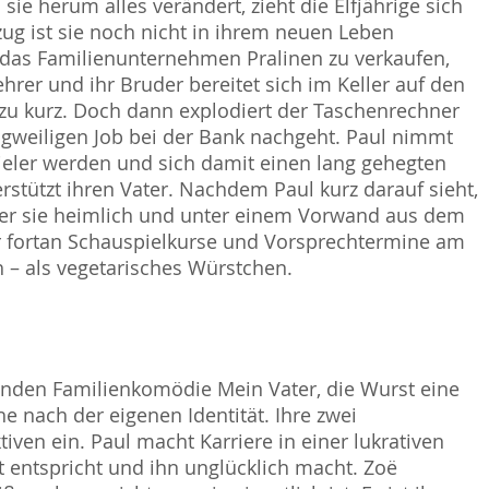
ie herum alles verändert, zieht die Elfjährige sich
g ist sie noch nicht in ihrem neuen Leben
r das Familienunternehmen Pralinen zu verkaufen,
ehrer und ihr Bruder bereitet sich im Keller auf den
u kurz. Doch dann explodiert der Taschenrechner
langweiligen Job bei der Bank nachgeht. Paul nimmt
pieler werden und sich damit einen lang gehegten
erstützt ihren Vater. Nachdem Paul kurz darauf sieht,
er sie heimlich und unter einem Vorwand aus dem
 fortan Schauspielkurse und Vorsprechtermine am
h – als vegetarisches Würstchen.
renden Familienkomödie Mein Vater, die Wurst eine
 nach der eigenen Identität. Ihre zwei
ven ein. Paul macht Karriere in einer lukrativen
ht entspricht und ihn unglücklich macht. Zoë