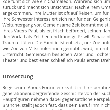
Zoë fühlt sich wie ein Chamäleon. Während sich um s
zurück und macht sich unsichtbar. Nach einem Umzu
angekommen. Ihre Mutter ist oft auf Reisen, um fü
ihre Schwester interessiert sich nur für den Geigenl
Weltuntergang vor. Gemeinsame Zeit kommt meist z
ihres Vaters Paul, als er, frisch befördert, seinem 
den Vorfall als Zeichen und kündigt. Er will Schaus
Traum erfüllen. Die Familie ist entsetzt, nur Zoë unt
wie Zoë von Mitschülerinnen gemobbt wird, nimmt 
Unterricht. Gemeinsam besuchen Vater und Tochter
Theater und bestreiten schließlich Pauls ersten Dre
Umsetzung
Regisseurin Anouk Fortunier erzählt in ihrer berüh
generationenübergreifende Geschichte von der Suche
Hauptfiguren nehmen dabei gegensätzliche Perspekti
Branche, stellt jedoch fest, dass sein Beruf ihm nic