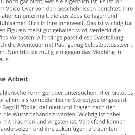
och gar nicht, wer sie eigentlich ist. Es ist ihr
im Voice-Over von den Geschehnissen berichtet. Ihre
ationen untermalt, die aus Zoës Collagen und
hlsamer Blick in ihre Innenwelt. Das ist wichtig für
n Figuren meist gut gehalten wird, verdeckt die
s Vortasten. Allerdings passt diese Darstellung
rch die Abenteuer mit Paul genug Selbstbewusstsein,
n. Nun tritt sie mutig ein gegen das Mobbing in
aus.
e Arbeit
zählerische Form genauer untersuchen. Hier bietet es
vor allem als komödiantische Stereotype eingesetzt
 Begriff "Rolle" definiert und Fragen nach den
, die Wurst behandelt werden. Wichtig ist dabei
h mit Träumen und Ängsten ist. Vertiefend können
nandersetzen und ihre zukünftigen, erträumten