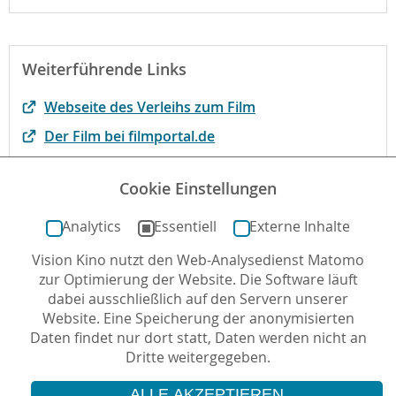
Weiterführende Links
Webseite des Verleihs zum Film
Der Film bei filmportal.de
Begründung der fbw
Cookie Einstellungen
Begründung der fbw-Jugen Filmjury
Analytics
Essentiell
Externe Inhalte
Vision Kino nutzt den Web-Analysedienst Matomo
Autor*in: Laura C. Zimmermann , letzte Aktualisierung:
zur Optimierung der Website. Die Software läuft
29.11.2023
dabei ausschließlich auf den Servern unserer
Website. Eine Speicherung der anonymisierten
Daten findet nur dort statt, Daten werden nicht an
Dritte weitergegeben.
ALLE AKZEPTIEREN