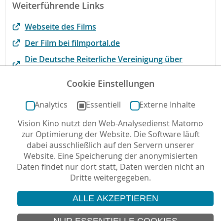
Weiterführende Links
Webseite des Films
Der Film bei filmportal.de
Die Deutsche Reiterliche Vereinigung über
Hobby Horsing (mit Bastelanleitung)
Cookie Einstellungen
Begründung der BJF-Jugend Filmjury
Analytics
Essentiell
Externe Inhalte
Vision Kino nutzt den Web-Analysedienst Matomo
Autor*in: Stefan Stiletto , 26.03.2026 , letzte
zur Optimierung der Website. Die Software läuft
Aktualisierung: 13.07.2026
dabei ausschließlich auf den Servern unserer
Website. Eine Speicherung der anonymisierten
Daten findet nur dort statt, Daten werden nicht an
Dritte weitergegeben.
ALLE AKZEPTIEREN
© 2026 Vision Kino
IMPRESSUM