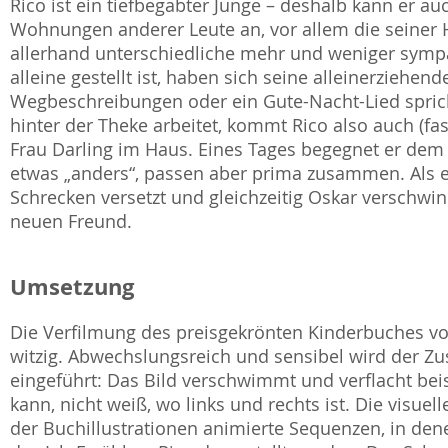
Rico ist ein tiefbegabter Junge – deshalb kann er a
Wohnungen anderer Leute an, vor allem die seiner 
allerhand unterschiedliche mehr und weniger sympa
alleine gestellt ist, haben sich seine alleinerziehe
Wegbeschreibungen oder ein Gute-Nacht-Lied sprich
hinter der Theke arbeitet, kommt Rico also auch (fast
Frau Darling im Haus. Eines Tages begegnet er dem 
etwas „anders“, passen aber prima zusammen. Als e
Schrecken versetzt und gleichzeitig Oskar verschwi
neuen Freund.
Umsetzung
Die Verfilmung des preisgekrönten Kinderbuches von 
witzig. Abwechslungsreich und sensibel wird der Zu
eingeführt: Das Bild verschwimmt und verflacht bei
kann, nicht weiß, wo links und rechts ist. Die visue
der Buchillustrationen animierte Sequenzen, in de