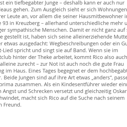
ist ein tiefbegabter Junge – deshalb kann er auch nur
eaus gehen. Zum Ausgleich sieht er sich Wohnungen
er Leute an, vor allem die seiner Hausmitbewohner i
e 93 in Kreuzberg – allerhand unterschiedliche mehr 
er sympathische Menschen. Damit er nicht ganz auf 
ne gestellt ist, haben sich seine alleinerziehende Mutt
r etwas ausgedacht: Wegbeschreibungen oder ein Gu
-Lied spricht und singt sie auf Band. Wenn sie im
club hinter der Theke arbeitet, kommt Rico also auc
) alleine zurecht – zur Not ist auch noch die gute Frau
ng im Haus. Eines Tages begegnet er dem hochbegab
. Beide Jungen sind auf ihre Art etwas „anders“, pass
prima zusammen. Als ein Kindesentführer wieder ei
in Angst und Schrecken versetzt und gleichzeitig Oskar
hwindet, macht sich Rico auf die Suche nach seinem
n Freund.